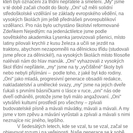
kteří byli označeni za třídní nepřátele a smeteni. „My“ jsme
v té době začali chodit do školy. „Oni“ už měli solidní
středoškolské vzdělání se základy evropského vědění, na
vysokých školách jim ještě přednášeli prvorepublikoví
vzdělanci. Pro nás bylo uchystáno školství reformované
Zdeňkem Nejedlým: na jedenáctiletce jsme podle
sovětského akademika Lysenka jarovizovali pšenici, místo
latiny pilovali krychli z kusu železa a učili se jezdit na
traktoru, abychom nezapomněli na dělnickou třídu (studovali
jsme přece za dělnické!), na vysokých školách místo filosofie
nalévali nám do hlav marxák. „Oni“ vyhazovali z vysokých
škol třídní nepřátele, „my“ jsme na ty „vyčištěné“ školy byli
nebo nebyli přijímáni – podle toho, z jaké byl kdo rodiny.
„Oni“ jako mladá, progresivní generace obsadili redakce,
nakladatelství a umělecké svazy, „my“ jsme na jejich dveře
ťukali s prvními básničkami o lásce v ruce, „oni“ nás ode
dveří odháněli, protože jsme byli málo angažovaní. „Oni“
vytvářeli kulturní prostředí pro všechny – zpívali
budovatelské písně a mávali mávátky, mávali a mávali. A my
jsme v tom zpěvu a mávání vyrůstali a zpívali a mávali s nimi
neznajíce nic jiného, lepšího.
V šedesátých letech, kde se vzal, tu se vzal, začal se
objevovat rozum i na veřejnosti. Naše generace se k sobě