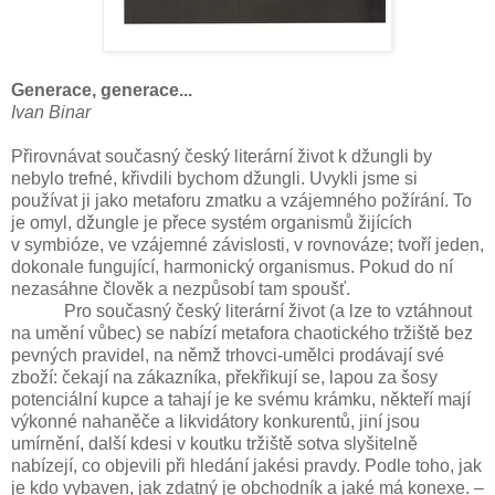
Generace, generace...
Ivan Binar
Přirovnávat současný český literární život k džungli by
nebylo trefné, křivdili bychom džungli. Uvykli jsme si
používat ji jako metaforu zmatku a vzájemného požírání. To
je omyl, džungle je přece systém organismů žijících
v symbióze, ve vzájemné závislosti, v rovnováze; tvoří jeden,
dokonale fungující, harmonický organismus. Pokud do ní
nezasáhne člověk a nezpůsobí tam spoušť.
Pro současný český literární život (a lze to vztáhnout
na umění vůbec) se nabízí metafora chaotického tržiště bez
pevných pravidel, na němž trhovci-umělci prodávají své
zboží: čekají na zákazníka, překřikují se, lapou za šosy
potenciální kupce a tahají je ke svému krámku, někteří mají
výkonné nahaněče a likvidátory konkurentů, jiní jsou
umírnění, další kdesi v koutku tržiště sotva slyšitelně
nabízejí, co objevili při hledání jakési pravdy. Podle toho, jak
je kdo vybaven, jak zdatný je obchodník a jaké má konexe. –