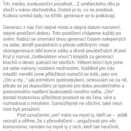
Trh, média, konkurenční prostředí... Z uměleckého díla je
zboží v rukou obchodníka. Dobré je to, co se prodává.
Kultura vzniká tady, na tržišti, generace se tu potkávají.
Generaci z nás činí stejné místo a stejná datum narození,
stejné postižení dobou. Toto postižení chápeme každý po
svém. Nabízí se srovnání dvou generací časem nalepených
na sebe, téměř paralelních a přesto odlišných: moje
skorogenerace dětí konce války a těsně poválečných (Karel
Kryl ji nazval „Gottwaldovi vnuci“) klopýtá za generací
brachů o deset, patnáct let starších. Věkem blízcí byli jsme
od sebe nahony vzdáleni možnostmi. Naštěstí pro nás
mladší: neměli jsme příležitost namočit se tolik, jako oni.
„Oni a my...“ jak primitivní zjednodušení, omlouvám se za ně,
přesto se jej dopouštím; je typické pro dobu poválečného a
poúnorového nadšení budovatelů nového světa. „Oni“
dostali historickou příležitost postavit se do čela, vést a
rozhodovat o mnohém. Samozřejmě ne všichni, také mezi
nimi byli poražení.
Pod označením „oni“ mám na mysli ty, kteří se – ještě
nezralí a věřme, že z přesvědčení – angažovali pro věc
komunismu; nemám na mysli ty z nich, kteří tak neučinili,