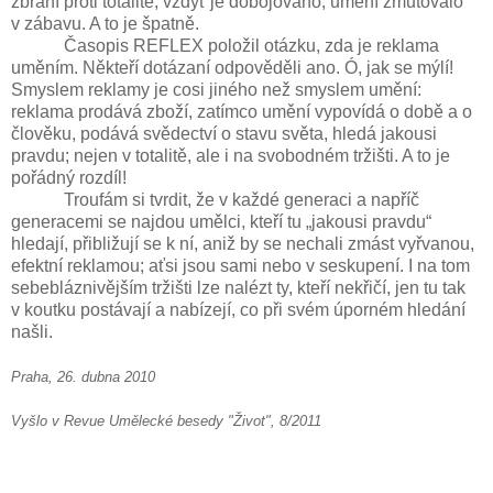
zbraní proti totalitě, vždyť je dobojováno, umění zmutovalo
v zábavu. A to je špatně.
Časopis REFLEX položil otázku, zda je reklama
uměním. Někteří dotázaní odpověděli ano. Ó, jak se mýlí!
Smyslem reklamy je cosi jiného než smyslem umění:
reklama prodává zboží, zatímco umění vypovídá o době a o
člověku, podává svědectví o stavu světa, hledá jakousi
pravdu; nejen v totalitě, ale i na svobodném tržišti. A to je
pořádný rozdíl!
Troufám si tvrdit, že v každé generaci a napříč
generacemi se najdou umělci, kteří tu „jakousi pravdu“
hledají, přibližují se k ní, aniž by se nechali zmást vyřvanou,
efektní reklamou; aťsi jsou sami nebo v seskupení. I na tom
sebebláznivějším tržišti lze nalézt ty, kteří nekřičí, jen tu tak
v koutku postávají a nabízejí, co při svém úporném hledání
našli.
Praha, 26. dubna 2010
Vyšlo v Revue Umělecké besedy "Život", 8/2011