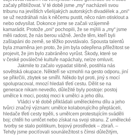
začaly přibližovat. V té době jsme „my“ nacházeli svou
tribunu na jevištích všelijakých autorských divadélek a „oni“
se už nezdráhali nás k něčemu pustit, něco nám otisklout a
nebo odvysílat. Dokonce jsme se začali vzájemně
kamarádit. Protože „oni“ pochopili, že se mýlili a „my“ jsme
měli radost, že nás berou vážně. Jenže těm, kteří byli
zašlapáni do země, se těžko povstávalo. Spousta talentů
byla zmarněna jen proto, že jim byla odepřena příležitost se
projevit, že jim bylo zabráněno vyrůst. Škody, které se
v české poválečné kultuře napáchaly, nelze omluvit.
Jakmile to začalo vypadat slibně, postihla nás
sovětská okupace. Někteří se vzmohli na gesto odporu, jiní
se přikrčili, zbytek se smířil. Někdo byl proti, jiný s mocí
spolupracoval, mnozí hledali třetí cestu. Dělit se na
generace nikam nevedlo, důležité byly postoje: postoj
umělce k moci, postoj moci k umělci a jeho dílu.
Vládci v té době přikládali uměleckému dílu a jeho
tvůrci značný význam: umělce kolaborujícího přepláceli,
hledače třetí cesty trpěli, s umělcem protestujícím sváděli
boj; chtěli ho umlčet nebo získat na svoji stranu. Z umělecké
tvorby se stalo politikum, bojový prostředek – zbraň. –
Tehdy jsme pociťovali sounáležitost s čímsi důležitým,