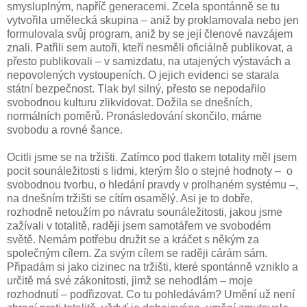
smysluplným, napříč generacemi. Zcela spontánně se tu
vytvořila umělecká skupina – aniž by proklamovala nebo jen
formulovala svůj program, aniž by se její členové navzájem
znali. Patřili sem autoři, kteří nesměli oficiálně publikovat, a
přesto publikovali – v samizdatu, na utajených výstavách a
nepovolených vystoupeních. O jejich evidenci se starala
státní bezpečnost. Tlak byl silný, přesto se nepodařilo
svobodnou kulturu zlikvidovat. Dožila se dnešních,
normálních poměrů. Pronásledování skončilo, máme
svobodu a rovné šance.
Ocitli jsme se na tržišti. Zatímco pod tlakem totality měl jsem
pocit sounáležitosti s lidmi, kterým šlo o stejné hodnoty – o
svobodnou tvorbu, o hledání pravdy v prolhaném systému –,
na dnešním tržišti se cítím osamělý. Asi je to dobře,
rozhodně netoužím po návratu sounáležitosti, jakou jsme
zažívali v totalitě, raději jsem samotářem ve svobodém
světě. Nemám potřebu družit se a kráčet s někým za
společným cílem. Za svým cílem se raději cárám sám.
Připadám si jako cizinec na tržišti, které spontánně vzniklo a
určitě má své zákonitosti, jimž se nehodlám – moje
rozhodnutí – podřizovat. Co tu pohledávám? Umění už není